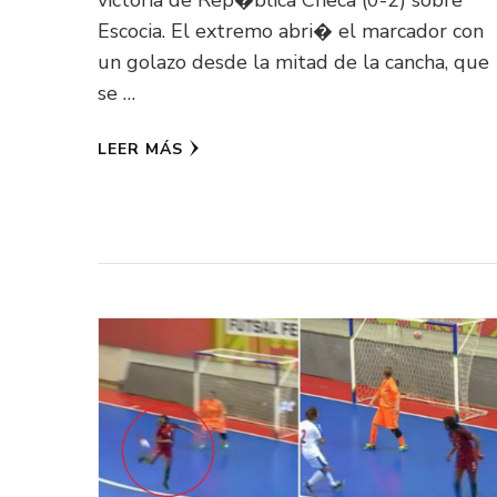
victoria de Rep�blica Checa (0-2) sobre
Escocia. El extremo abri� el marcador con
un golazo desde la mitad de la cancha, que
se …
LEER MÁS