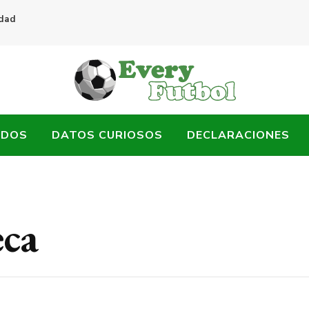
idad
ADOS
DATOS CURIOSOS
DECLARACIONES
eca