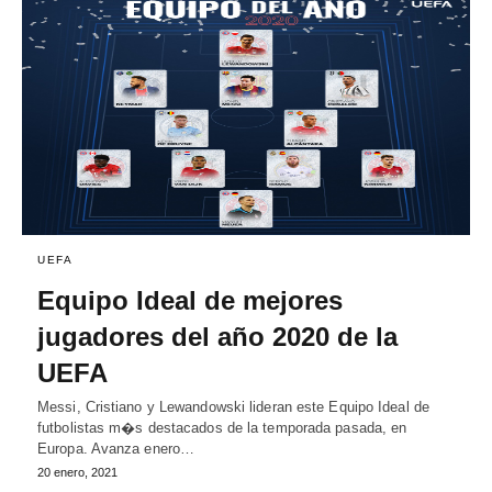
UEFA
Equipo Ideal de mejores
jugadores del año 2020 de la
UEFA
Messi, Cristiano y Lewandowski lideran este Equipo Ideal de
futbolistas m�s destacados de la temporada pasada, en
Europa. Avanza enero…
20 enero, 2021