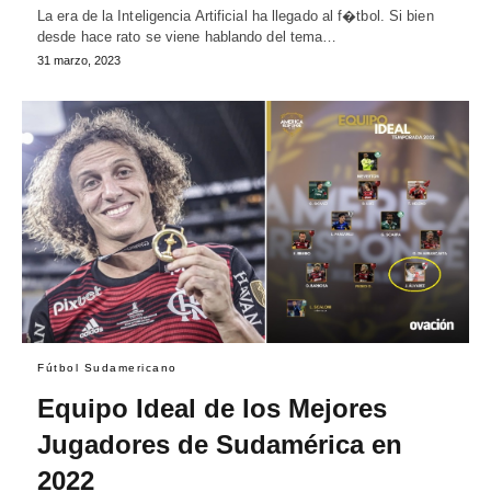
La era de la Inteligencia Artificial ha llegado al f�tbol. Si bien
desde hace rato se viene hablando del tema…
31 marzo, 2023
Fútbol Sudamericano
Equipo Ideal de los Mejores
Jugadores de Sudamérica en
2022