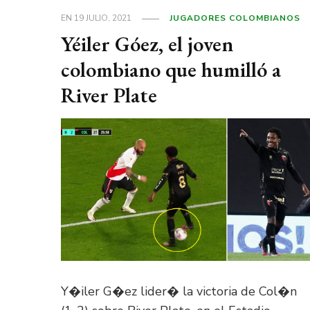
EN
19 JULIO, 2021
JUGADORES COLOMBIANOS
Yéiler Góez, el joven
colombiano que humilló a
River Plate
Y�iler G�ez lider� la victoria de Col�n