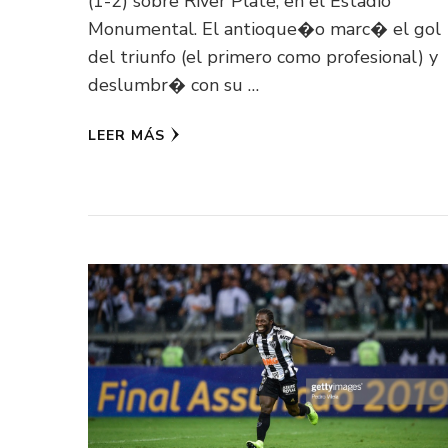
(1-2) sobre River Plate, en el Estadio
Monumental. El antioque�o marc� el gol
del triunfo (el primero como profesional) y
deslumbr� con su …
LEER MÁS