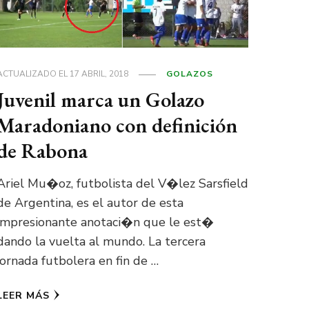
ACTUALIZADO EL
17 ABRIL, 2018
GOLAZOS
Juvenil marca un Golazo
Maradoniano con definición
de Rabona
Ariel Mu�oz, futbolista del V�lez Sarsfield
de Argentina, es el autor de esta
impresionante anotaci�n que le est�
dando la vuelta al mundo. La tercera
jornada futbolera en fin de …
LEER MÁS