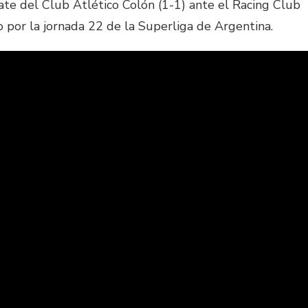
e del Club Atlético Colón (1-1) ante el Racing Club
o por la jornada 22 de la Superliga de Argentina.