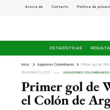
Acerca de
Contacto
Política de privac
Every Fútbol
Noticias, Resultados y Goles del Fútbol Mundial
ESTADÍSTICAS
RESULT
Inicio
Jugadores Colombianos
Primer gol de Wil
EN
10 MARZO, 2019
JUGADORES COLOMBIANOS
Primer gol de 
el Colón de Ar