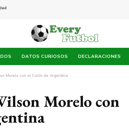
idad
ADOS
DATOS CURIOSOS
DECLARACIONES
son Morelo con el Colón de Argentina
Wilson Morelo con
gentina