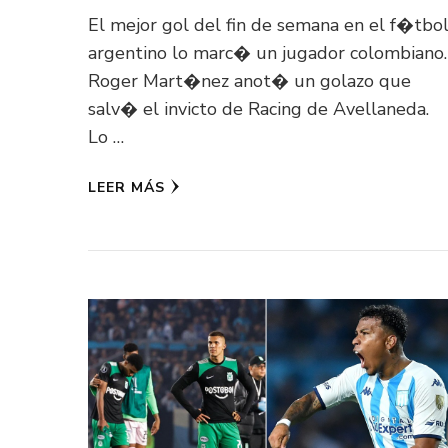
El mejor gol del fin de semana en el f�tbo
argentino lo marc� un jugador colombiano.
Roger Mart�nez anot� un golazo que
salv� el invicto de Racing de Avellaneda.
Lo …
LEER MÁS