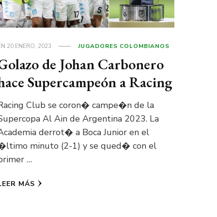
EN
20 ENERO, 2023
JUGADORES COLOMBIANOS
Golazo de Johan Carbonero
hace Supercampeón a Racing
Racing Club se coron� campe�n de la
Supercopa Al Ain de Argentina 2023. La
Academia derrot� a Boca Junior en el
�ltimo minuto (2-1) y se qued� con el
primer …
LEER MÁS