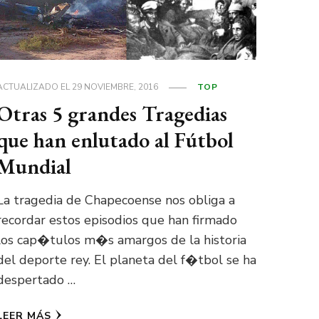
ACTUALIZADO EL
29 NOVIEMBRE, 2016
TOP
Otras 5 grandes Tragedias
que han enlutado al Fútbol
Mundial
La tragedia de Chapecoense nos obliga a
recordar estos episodios que han firmado
los cap�tulos m�s amargos de la historia
del deporte rey. El planeta del f�tbol se ha
despertado …
LEER MÁS