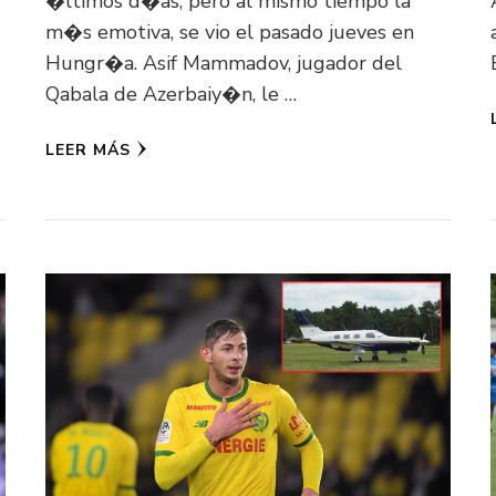
�ltimos d�as, pero al mismo tiempo la
m�s emotiva, se vio el pasado jueves en
Hungr�a. Asif Mammadov, jugador del
Qabala de Azerbaiy�n, le …
LEER MÁS