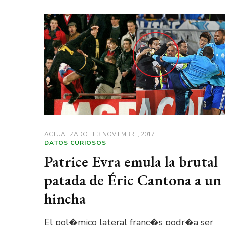
ACTUALIZADO EL
3 NOVIEMBRE, 2017
DATOS CURIOSOS
Patrice Evra emula la brutal
patada de Éric Cantona a un
hincha
El pol�mico lateral franc�s podr�a ser