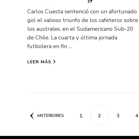
Carlos Cuesta sentenció con un afortunado
gol el valioso triunfo de los cafeteros sobre
los australes, en el Sudamericano Sub-20
de Chile. La cuarta y última jornada
futbolera en fin …
LEER MÁS
Paginación
PÁGINA
PÁGINA
PÁGINA
P
1
2
3
4
ANTERIORES
de