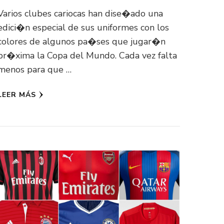
Varios clubes cariocas han dise�ado una
edici�n especial de sus uniformes con los
colores de algunos pa�ses que jugar�n
pr�xima la Copa del Mundo. Cada vez falta
menos para que …
LEER MÁS