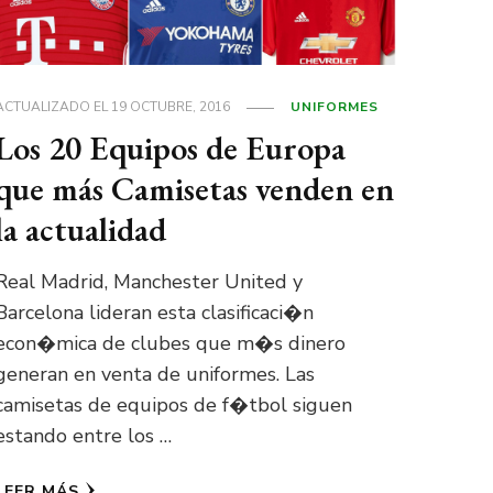
ACTUALIZADO EL
19 OCTUBRE, 2016
UNIFORMES
Los 20 Equipos de Europa
que más Camisetas venden en
la actualidad
Real Madrid, Manchester United y
Barcelona lideran esta clasificaci�n
econ�mica de clubes que m�s dinero
generan en venta de uniformes. Las
camisetas de equipos de f�tbol siguen
estando entre los …
LEER MÁS