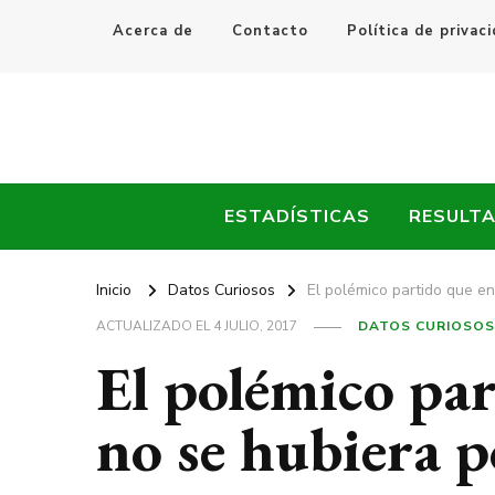
Acerca de
Contacto
Política de privac
Every Fútbol
Noticias, Resultados y Goles del Fútbol Mundial
ESTADÍSTICAS
RESULT
Inicio
Datos Curiosos
El polémico partido que e
ACTUALIZADO EL
4 JULIO, 2017
DATOS CURIOSOS
El polémico pa
no se hubiera 