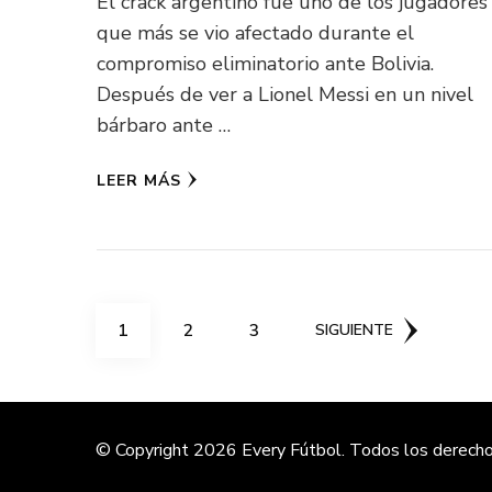
El crack argentino fue uno de los jugadores
que más se vio afectado durante el
compromiso eliminatorio ante Bolivia.
Después de ver a Lionel Messi en un nivel
bárbaro ante …
LEER MÁS
Paginación
PÁGINA
PÁGINA
PÁGINA
1
2
3
SIGUIENTE
de
entradas
© Copyright 2026
Every Fútbol
. Todos los derech