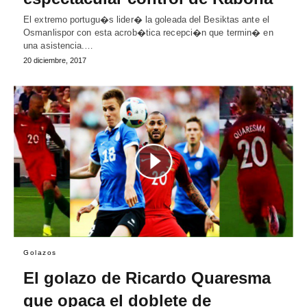
El extremo portugu�s lider� la goleada del Besiktas ante el
Osmanlispor con esta acrob�tica recepci�n que termin� en
una asistencia.…
20 diciembre, 2017
Golazos
El golazo de Ricardo Quaresma
que opaca el doblete de