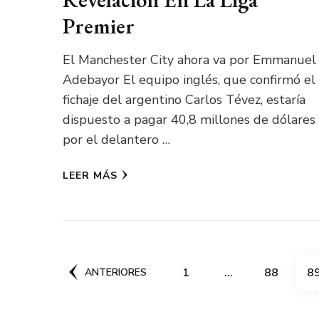
Premier
El Manchester City ahora va por Emmanuel
Adebayor El equipo inglés, que confirmó el
fichaje del argentino Carlos Tévez, estaría
dispuesto a pagar 40,8 millones de dólares
por el delantero …
LEER MÁS
Paginación
PÁGINA
PÁGINA
P
1
…
88
8
ANTERIORES
de