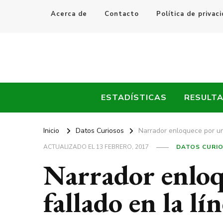
Acerca de
Contacto
Política de privac
Every Fútbol
Noticias, Resultados y Goles del Fútbol Mundial
ESTADÍSTICAS
RESULT
Inicio
Datos Curiosos
Narrador enloquece por un 
ACTUALIZADO EL
13 FEBRERO, 2017
DATOS CURI
Narrador enloq
fallado en la lí