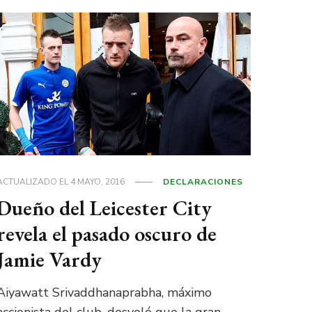
ACTUALIZADO EL
4 MAYO, 2016
DECLARACIONES
Dueño del Leicester City
revela el pasado oscuro de
Jamie Vardy
Aiyawatt Srivaddhanaprabha, máximo
accionista del club, desveló que la gran