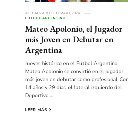
ACTUALIZADO EL
17 MAYO, 2024
FÚTBOL ARGENTINO
Mateo Apolonio, el Jugador
más Joven en Debutar en
Argentina
Jueves histórico en el Fútbol Argentino.
Mateo Apolonio se convirtió en el jugador
más joven en debutar como profesional. Co
14 años y 29 días, el lateral izquierdo del
Deportivo …
LEER MÁS