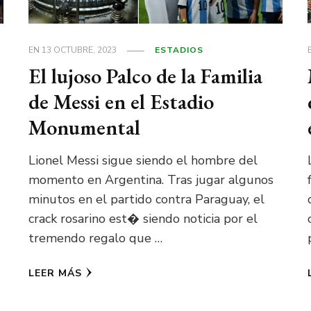
EN
13 OCTUBRE, 2023
ESTADIOS
El lujoso Palco de la Familia
de Messi en el Estadio
Monumental
Lionel Messi sigue siendo el hombre del
momento en Argentina. Tras jugar algunos
minutos en el partido contra Paraguay, el
crack rosarino est� siendo noticia por el
tremendo regalo que …
LEER MÁS