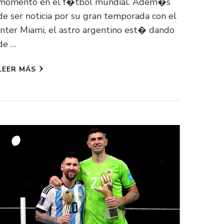
momento en el f�tbol mundial. Adem�s
de ser noticia por su gran temporada con el
Inter Miami, el astro argentino est� dando
de …
LEER MÁS