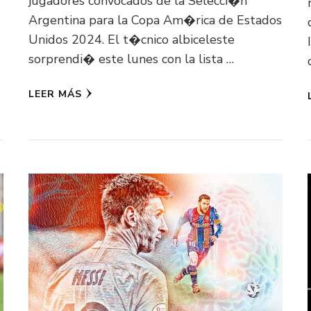
jugadores convocados de la Selecci�n
Argentina para la Copa Am�rica de Estados
Unidos 2024. El t�cnico albiceleste
sorprendi� este lunes con la lista …
LEER MÁS