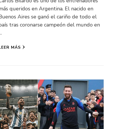
Carlos Bilardo es uno de los entrenadores
más queridos en Argentina. El nacido en
Buenos Aires se ganó el cariño de todo el
país tras coronarse campeón del mundo en
…
LEER MÁS