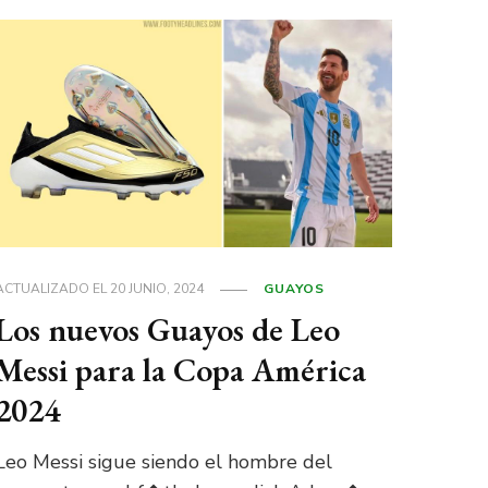
ACTUALIZADO EL
20 JUNIO, 2024
GUAYOS
Los nuevos Guayos de Leo
Messi para la Copa América
2024
Leo Messi sigue siendo el hombre del