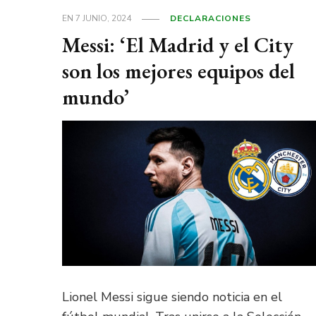
EN
7 JUNIO, 2024
DECLARACIONES
Messi: ‘El Madrid y el City
son los mejores equipos del
mundo’
Lionel Messi sigue siendo noticia en el