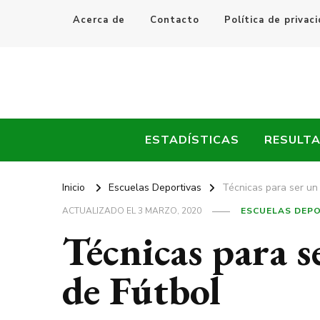
Acerca de
Contacto
Política de privac
Every Fútbol
Noticias, Resultados y Goles del Fútbol Mundial
ESTADÍSTICAS
RESULT
Inicio
Escuelas Deportivas
Técnicas para ser un
ACTUALIZADO EL
3 MARZO, 2020
ESCUELAS DEP
Técnicas para s
de Fútbol