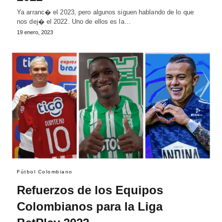
Ya arranc� el 2023, pero algunos siguen hablando de lo que
nos dej� el 2022. Uno de ellos es la…
19 enero, 2023
Fútbol Colombiano
Refuerzos de los Equipos
Colombianos para la Liga