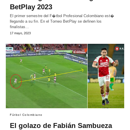
BetPlay 2023
El primer semestre del F�tbol Profesional Colombiano est�
llegando a su fin. En el Torneo BetPlay se definen los
finalistas…
17 mayo, 2023
Fútbol Colombiano
El golazo de Fabián Sambueza