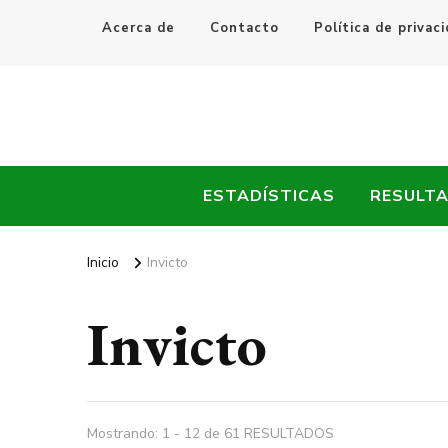
Acerca de
Contacto
Política de privac
Every Fútbol
Noticias, Resultados y Goles del Fútbol Mundial
ESTADÍSTICAS
RESULT
Inicio
Invicto
Invicto
Mostrando: 1 - 12 de 61 RESULTADOS