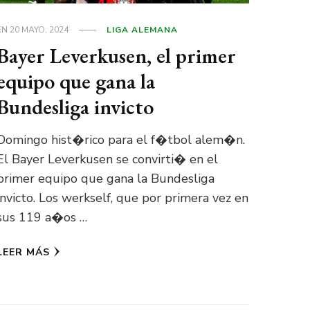
EN
20 MAYO, 2024
LIGA ALEMANA
Bayer Leverkusen, el primer
equipo que gana la
Bundesliga invicto
Domingo hist�rico para el f�tbol alem�n.
El Bayer Leverkusen se convirti� en el
primer equipo que gana la Bundesliga
invicto. Los werkself, que por primera vez en
sus 119 a�os …
LEER MÁS