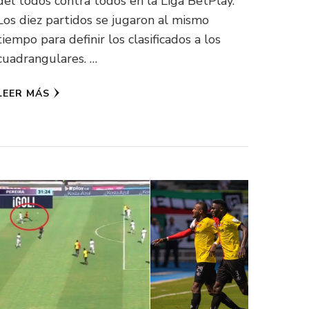
del todos contra todos en la Liga BetPlay.
Los diez partidos se jugaron al mismo
tiempo para definir los clasificados a los
cuadrangulares. …
LEER MÁS