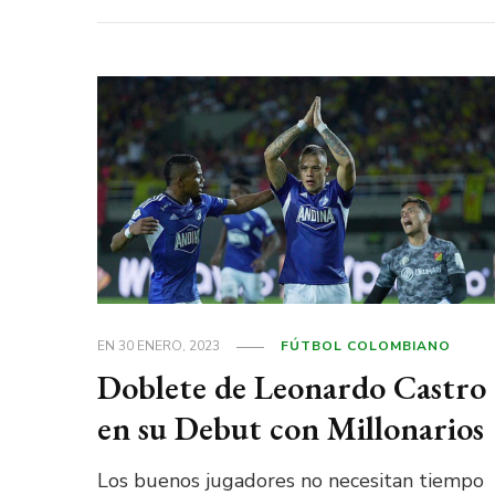
EN
30 ENERO, 2023
FÚTBOL COLOMBIANO
Doblete de Leonardo Castro
en su Debut con Millonarios
Los buenos jugadores no necesitan tiempo