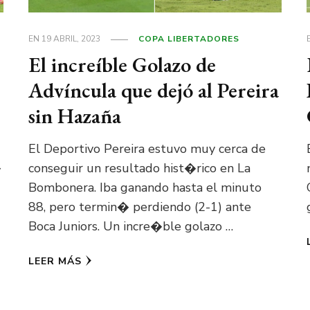
EN
19 ABRIL, 2023
COPA LIBERTADORES
El increíble Golazo de
Advíncula que dejó al Pereira
sin Hazaña
El Deportivo Pereira estuvo muy cerca de
�
conseguir un resultado hist�rico en La
Bombonera. Iba ganando hasta el minuto
88, pero termin� perdiendo (2-1) ante
Boca Juniors. Un incre�ble golazo …
LEER MÁS