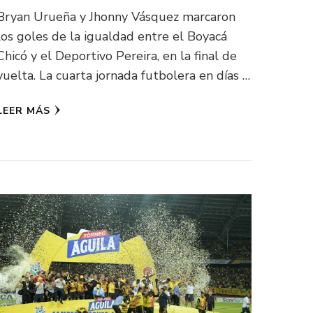
Bryan Urueña y Jhonny Vásquez marcaron
los goles de la igualdad entre el Boyacá
Chicó y el Deportivo Pereira, en la final de
vuelta. La cuarta jornada futbolera en días …
LEER MÁS