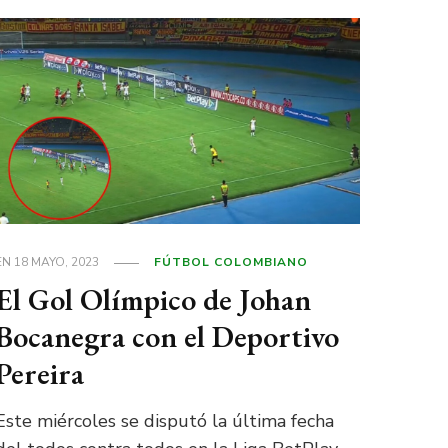
EN
18 MAYO, 2023
FÚTBOL COLOMBIANO
El Gol Olímpico de Johan
Bocanegra con el Deportivo
Pereira
Este miércoles se disputó la última fecha