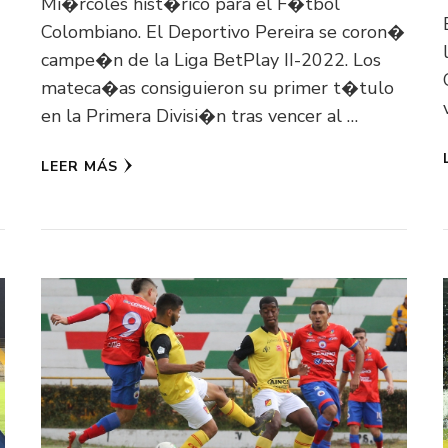
Mi�rcoles hist�rico para el F�tbol
Colombiano. El Deportivo Pereira se coron�
campe�n de la Liga BetPlay II-2022. Los
mateca�as consiguieron su primer t�tulo
en la Primera Divisi�n tras vencer al …
LEER MÁS