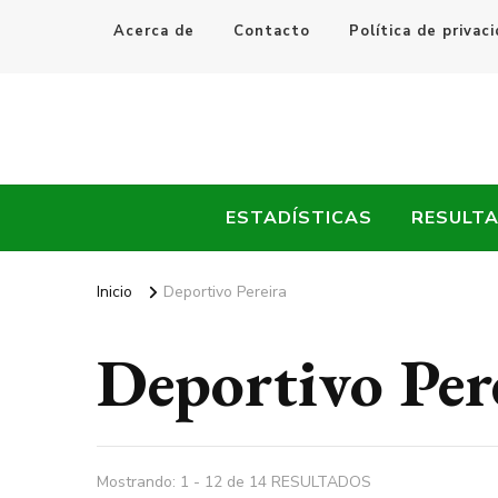
Acerca de
Contacto
Política de privac
Every Fútbol
Noticias, Resultados y Goles del Fútbol Mundial
ESTADÍSTICAS
RESULT
Inicio
Deportivo Pereira
Deportivo Per
Mostrando: 1 - 12 de 14 RESULTADOS