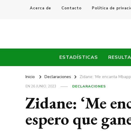
Acerca de
Contacto
Política de privac
Every Fútbol
Noticias, Resultados y Goles del Fútbol Mundial
ESTADÍSTICAS
RESULT
Inicio
Declaraciones
Zidane: ‘Me encanta Mbappé
EN
26 JUNIO, 2023
DECLARACIONES
Zidane: ‘Me en
espero que gane