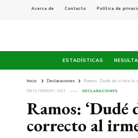
Acerca de
Contacto
Política de privac
Every Fútbol
Noticias, Resultados y Goles del Fútbol Mundial
ESTADÍSTICAS
RESULT
Inicio
Declaraciones
Ramos: ‘Dudé de si hice lo 
EN
15 FEBRERO, 2023
DECLARACIONES
Ramos: ‘Dudé de
correcto al irm