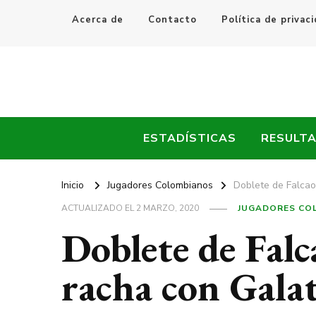
Acerca de
Contacto
Política de privac
Every Fútbol
Noticias, Resultados y Goles del Fútbol Mundial
ESTADÍSTICAS
RESULT
Inicio
Jugadores Colombianos
Doblete de Falcao
ACTUALIZADO EL
2 MARZO, 2020
JUGADORES CO
Doblete de Falc
racha con Gala