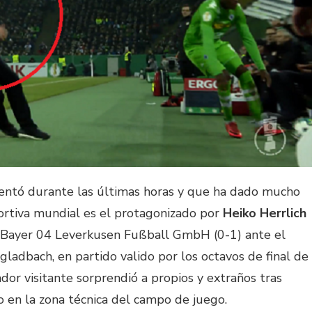
entó durante las últimas horas y que ha dado mucho
ortiva mundial es el protagonizado por
Heiko Herrlich
el Bayer 04 Leverkusen Fußball GmbH (0-1) ante el
ladbach, en partido valido por los octavos de final de
dor visitante sorprendió a propios y extraños tras
o en la zona técnica del campo de juego.