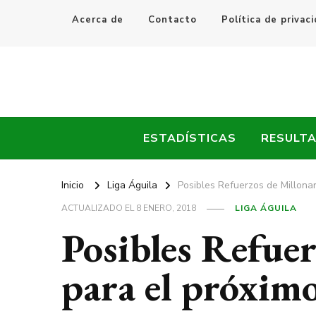
Acerca de
Contacto
Política de privac
Every Fútbol
Noticias, Resultados y Goles del Fútbol Mundial
ESTADÍSTICAS
RESULT
Inicio
Liga Águila
Posibles Refuerzos de Millona
ACTUALIZADO EL
8 ENERO, 2018
LIGA ÁGUILA
Posibles Refuer
para el próxim