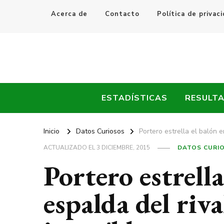
Acerca de
Contacto
Política de privac
Every Fútbol
Noticias, Resultados y Goles del Fútbol Mundial
ESTADÍSTICAS
RESULT
Inicio
Datos Curiosos
Portero estrella el balón e
ACTUALIZADO EL
3 DICIEMBRE, 2015
DATOS CURI
Portero estrella
espalda del riva