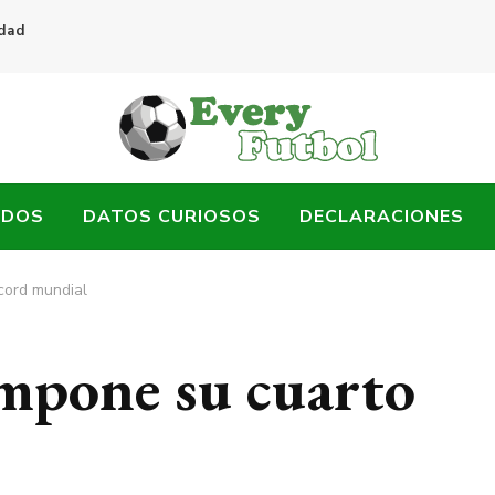
idad
ADOS
DATOS CURIOSOS
DECLARACIONES
cord mundial
mpone su cuarto