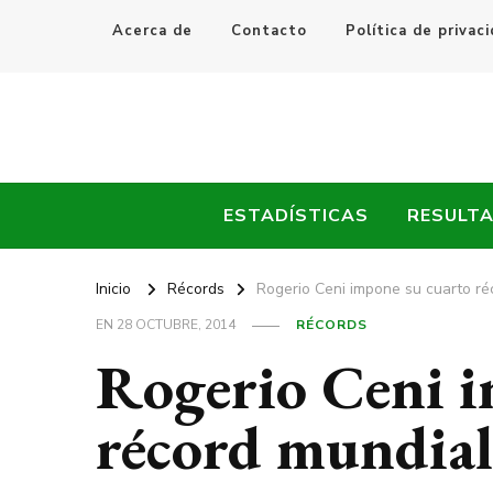
Acerca de
Contacto
Política de privac
Every Fútbol
Noticias, Resultados y Goles del Fútbol Mundial
ESTADÍSTICAS
RESULT
Inicio
Récords
Rogerio Ceni impone su cuarto ré
EN
28 OCTUBRE, 2014
RÉCORDS
Rogerio Ceni i
récord mundial