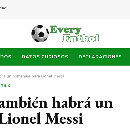
idad
ADOS
DATOS CURIOSOS
DECLARACIONES
brá un homenaje para Lionel Messi
NTINO
también habrá un
Lionel Messi