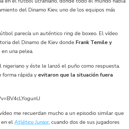
na en el fútbol ucraniano, donde todo el mundo habla
namiento del Dinamo Kiev, uno de los equipos más
tbol parecía un auténtico ring de boxeo. El vídeo
atoria del Dinamo de Kiev donde
Frank Temile y
 en una pelea.
al nigeriano y éste le lanzó el puño como respuesta.
e forma rápida y
evitaron que la situación fuera
h?v=BV4cLYogunU
 vídeo me recuerdan mucho a un episodio similar que
o en el
Atlético Junior
, cuando dos de sus jugadores