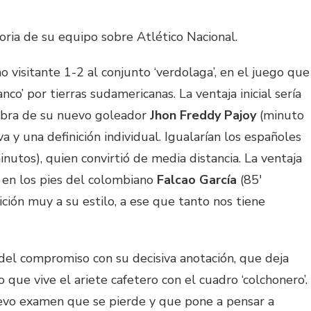
ctoria de su equipo sobre Atlético Nacional.
 visitante 1-2 al conjunto ‘verdolaga’, en el juego que
anco’ por tierras sudamericanas. La ventaja inicial sería
obra de su nuevo goleador
Jhon Freddy Pajoy
(minuto
va y una definición individual. Igualarían los españoles
inutos), quien convirtió de media distancia. La ventaja
gó en los pies del colombiano
Falcao García
(85′
ición muy a su estilo, a ese que tanto nos tiene
 del compromiso con su decisiva anotación, que deja
ue vive el ariete cafetero con el cuadro ‘colchonero’.
uevo examen que se pierde y que pone a pensar a