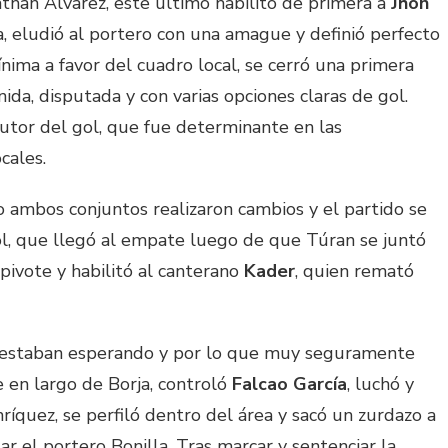
than Álvarez, este ultimo habilitó de primera a
Jhon
a, eludió al portero con una amague y definió perfecto
ínima a favor del cuadro local, se cerró una primera
ida, disputada y con varias opciones claras de gol.
autor del gol, que fue determinante en las
cales.
 ambos conjuntos realizaron cambios y el partido se
ol, que llegó al empate luego de que Túran se juntó
e pivote y habilitó al canterano
Kader
, quien remató
s estaban esperando y por lo que muy seguramente
 en largo de Borja, controló
Falcao García
, luchó y
ríquez, se perfiló dentro del área y sacó un zurdazo a
r el portero Bonilla. Tras marcar y sentenciar la