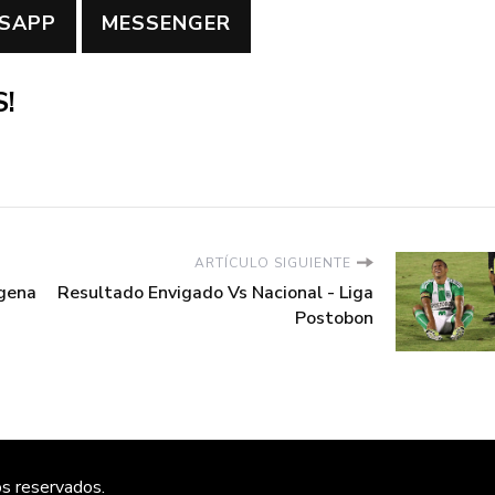
SAPP
MESSENGER
!
ARTÍCULO SIGUIENTE
agena
Resultado Envigado Vs Nacional - Liga
Postobon
os reservados.