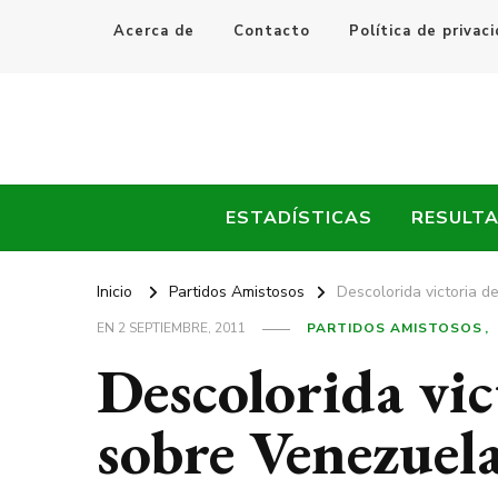
Acerca de
Contacto
Política de privac
Every Fútbol
Noticias, Resultados y Goles del Fútbol Mundial
ESTADÍSTICAS
RESULT
Inicio
Partidos Amistosos
Descolorida victoria 
EN
2 SEPTIEMBRE, 2011
PARTIDOS AMISTOSOS
Descolorida vi
sobre Venezuel