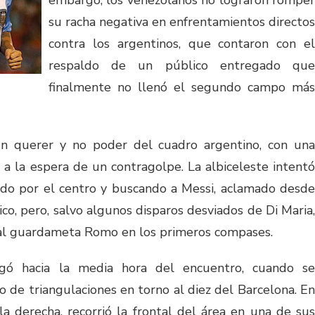
embargo, los venezolanos no lograron romper
su racha negativa en enfrentamientos directos
contra los argentinos, que contaron con el
respaldo de un público entregado que
finalmente no llenó el segundo campo más
un querer y no poder del cuadro argentino, con una
a la espera de un contragolpe. La albiceleste intentó
todo por el centro y buscando a Messi, aclamado desde
o, pero, salvo algunos disparos desviados de Di Maria,
 al guardameta Romo en los primeros compases.
egó hacia la media hora del encuentro, cuando se
o de triangulaciones en torno al diez del Barcelona. En
a derecha, recorrió la frontal del área en una de sus