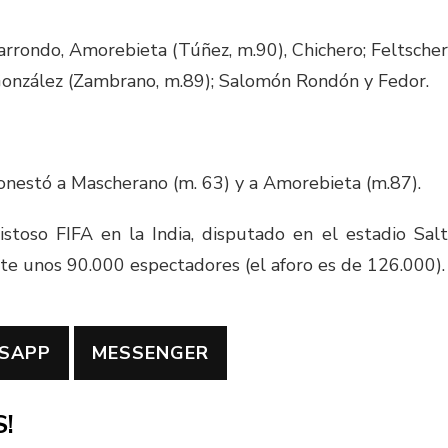
arrondo, Amorebieta (Túñez, m.90), Chichero; Feltscher
, González (Zambrano, m.89); Salomón Rondón y Fedor.
onestó a Mascherano (m. 63) y a Amorebieta (m.87).
stoso FIFA en la India, disputado en el estadio Salt
te unos 90.000 espectadores (el aforo es de 126.000).
SAPP
MESSENGER
!