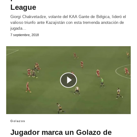
League
Giorgi Chakvetadze, volante del KAA Gante de Bélgica, lideró el
valioso triunfo ante Kazajistán con esta tremenda anotación de
jugada…
7 septiembre, 2018
Golazos
Jugador marca un Golazo de