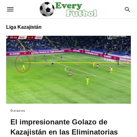
Liga Kazajistán
Golazos
El impresionante Golazo de
Kazajistán en las Eliminatorias