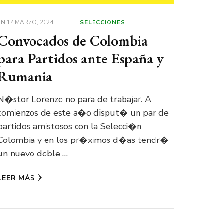
EN
14 MARZO, 2024
SELECCIONES
Convocados de Colombia
para Partidos ante España y
Rumania
N�stor Lorenzo no para de trabajar. A
comienzos de este a�o disput� un par de
partidos amistosos con la Selecci�n
Colombia y en los pr�ximos d�as tendr�
un nuevo doble …
LEER MÁS