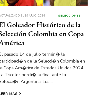
ACTUALIZADO EL
19 JULIO, 2024
SELECCIONES
El Goleador Histórico de la
Selección Colombia en Copa
América
El pasado 14 de julio termin� la
participaci�n de la Selecci�n Colombia en
la Copa Am�rica de Estados Unidos 2024.
La Tricolor perdi� la final ante la
Selecci�n Argentina. Los …
LEER MÁS