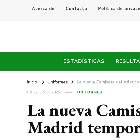
Acerca de
Contacto
Política de privac
Every Fútbol
Noticias, Resultados y Goles del Fútbol Mundial
ESTADÍSTICAS
RESULT
Inicio
Uniformes
La nueva Camiseta del Atlétic
EN
12 JUNIO, 2025
UNIFORMES
La nueva Camise
Madrid tempor