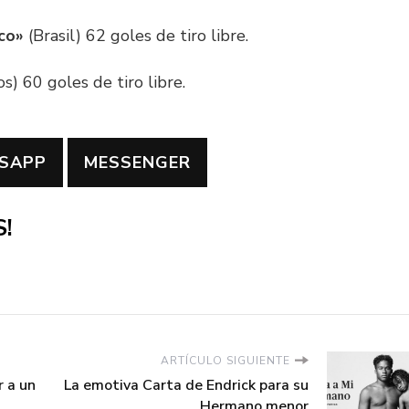
co»
(Brasil) 62 goles de tiro libre.
s) 60 goles de tiro libre.
SAPP
MESSENGER
!
ARTÍCULO SIGUIENTE
r a un
La emotiva Carta de Endrick para su
Hermano menor