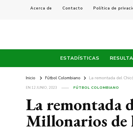
Acerca de
Contacto
Política de privac
Every Fútbol
Noticias, Resultados y Goles del Fútbol Mundial
ESTADÍSTICAS
RESULT
Inicio
Fútbol Colombiano
La remontada del Chicó 
EN
12 JUNIO, 2023
FÚTBOL COLOMBIANO
La remontada de
Millonarios de 