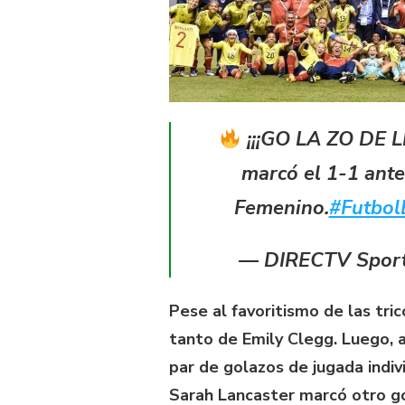
¡¡¡GO LA ZO DE L
marcó el 1-1 ant
Femenino.
#Futbo
— DIRECTV Spor
Pese al favoritismo de las tr
tanto de Emily Clegg. Luego, a
par de golazos de jugada indiv
Sarah Lancaster marcó otro go