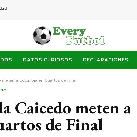
idad
ADOS
DATOS CURIOSOS
DECLARACIONES
o meten a Colombia en Cuartos de Final
INO
da Caicedo meten a
artos de Final