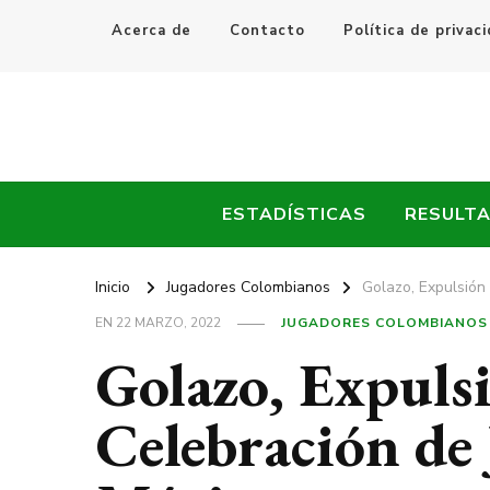
Acerca de
Contacto
Política de privac
Every Fútbol
Noticias, Resultados y Goles del Fútbol Mundial
ESTADÍSTICAS
RESULT
Inicio
Jugadores Colombianos
Golazo, Expulsión
EN
22 MARZO, 2022
JUGADORES COLOMBIANOS
Golazo, Expuls
Celebración de