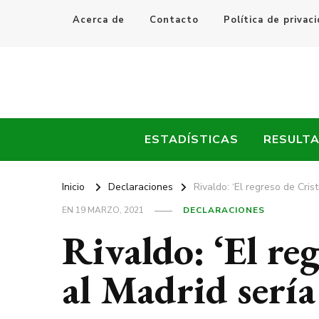
Acerca de
Contacto
Política de privac
Every Fútbol
Noticias, Resultados y Goles del Fútbol Mundial
ESTADÍSTICAS
RESULT
Inicio
Declaraciones
Rivaldo: ‘El regreso de Cris
EN
19 MARZO, 2021
DECLARACIONES
Rivaldo: ‘El re
al Madrid sería