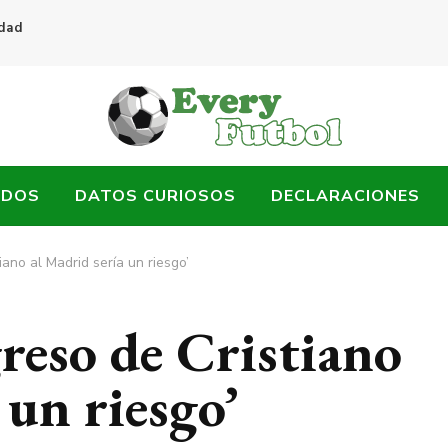
idad
ADOS
DATOS CURIOSOS
DECLARACIONES
tiano al Madrid sería un riesgo’
greso de Cristiano
 un riesgo’