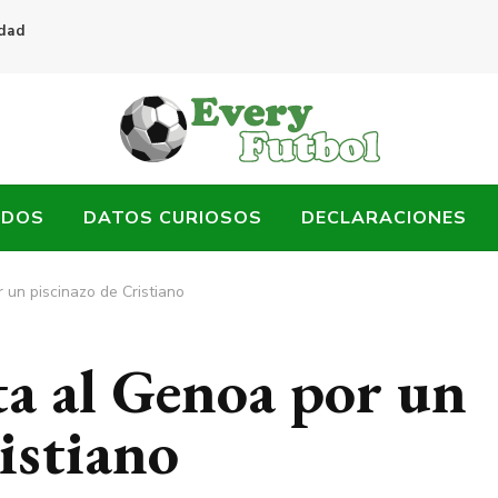
idad
ADOS
DATOS CURIOSOS
DECLARACIONES
 un piscinazo de Cristiano
ta al Genoa por un
istiano