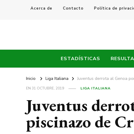
Acerca de
Contacto
Política de privac
Every Fútbol
Noticias, Resultados y Goles del Fútbol Mundial
ESTADÍSTICAS
RESULT
Inicio
Liga Italiana
Juventus derrota al Genoa por
EN
31 OCTUBRE, 2019
LIGA ITALIANA
Juventus derro
piscinazo de Cr