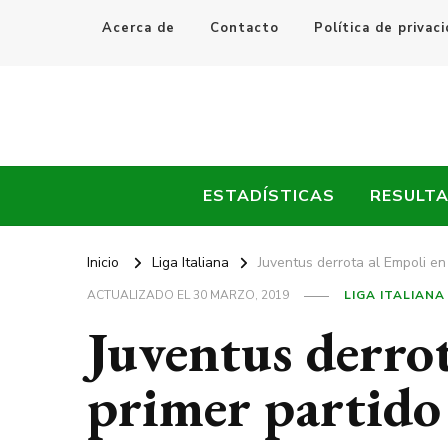
Acerca de
Contacto
Política de privac
Every Fútbol
Noticias, Resultados y Goles del Fútbol Mundial
ESTADÍSTICAS
RESULT
Inicio
Liga Italiana
Juventus derrota al Empoli en 
ACTUALIZADO EL
30 MARZO, 2019
LIGA ITALIANA
Juventus derrot
primer partido