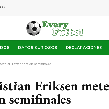
idad
ADOS
DATOS CURIOSOS
DECLARACIONES
 mete al Tottenham en semifinales
istian Eriksen mete
n semifinales