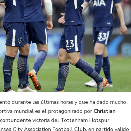
entó durante las últimas horas y que ha dado mucho
ortiva mundial es el protagonizado por
Christian
 contundente victoria del Tottenham Hotspur
nsea City Association Football Club, en partido valido