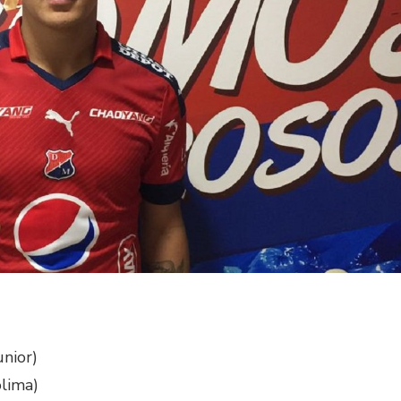
unior)
lima)