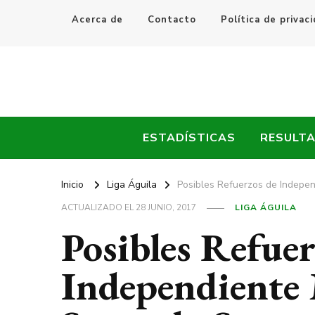
Acerca de
Contacto
Política de privac
Every Fútbol
Noticias, Resultados y Goles del Fútbol Mundial
ESTADÍSTICAS
RESULT
Inicio
Liga Águila
Posibles Refuerzos de Indepe
ACTUALIZADO EL
28 JUNIO, 2017
LIGA ÁGUILA
Posibles Refuer
Independiente 