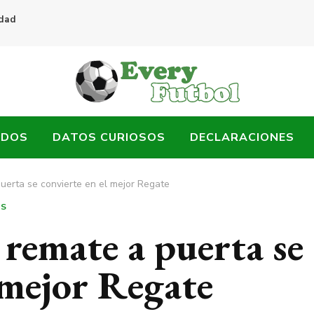
idad
ADOS
DATOS CURIOSOS
DECLARACIONES
uerta se convierte en el mejor Regate
OS
remate a puerta se
 mejor Regate