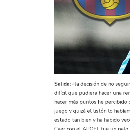
Salida:
«la decisión de no segui
difícil que pudiera hacer una r
hacer más puntos he percibido
juego y quizá el listón lo habí
estado tan bien y ha habido vec
Caer con el APOEL fue un palo 