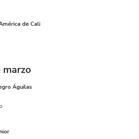
 América de Cali
 marzo
egro Águilas
o
nior