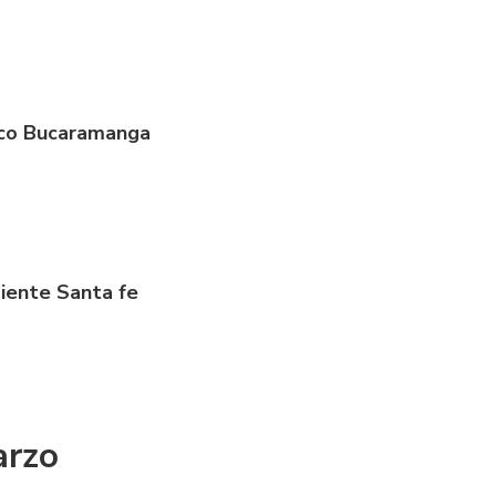
ico Bucaramanga
iente Santa fe
arzo