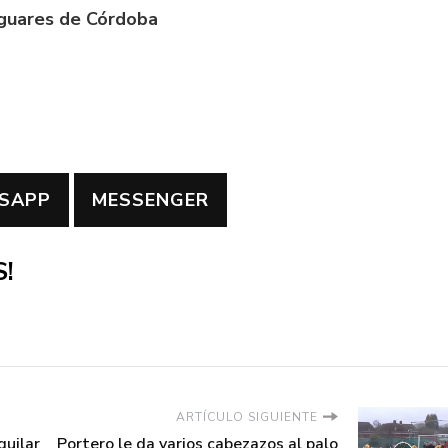
aguares de Córdoba
SAPP
MESSENGER
!
ARTÍCULO SIGUIENTE
guilar
Portero le da varios cabezazos al palo