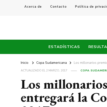
Acerca de
Contacto
Política de privac
Every Fútbol
Noticias, Resultados y Goles del Fútbol Mundial
ESTADÍSTICAS
RESULT
Inicio
Copa Sudamericana
Los millonarios prem
ACTUALIZADO EL
2 MARZO, 2017
COPA SUDAMER
Los millonario
entregará la C