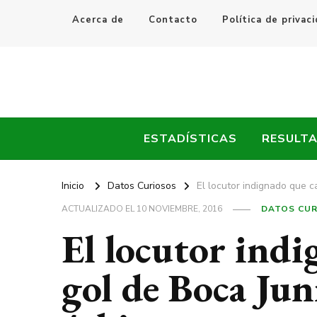
Acerca de
Contacto
Política de privac
Every Fútbol
Noticias, Resultados y Goles del Fútbol Mundial
ESTADÍSTICAS
RESULT
Inicio
Datos Curiosos
El locutor indignado que c
ACTUALIZADO EL
10 NOVIEMBRE, 2016
DATOS CU
El locutor ind
gol de Boca Jun