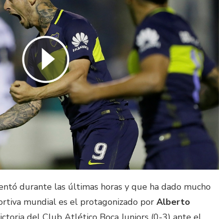
entó durante las últimas horas y que ha dado mucho
ortiva mundial es el protagonizado por
Alberto
ctoria del Club Atlético Boca Juniors (0-3) ante el