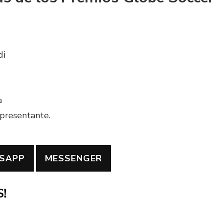
di
a
presentante.
SAPP
MESSENGER
!