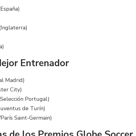
(España)
(Inglaterra)
a)
ejor Entrenador
al Madrid)
ster City)
Selección Portugal)
 Juventus de Turín)
/París Saint-Germain)
as de los Premios Globe Soccer